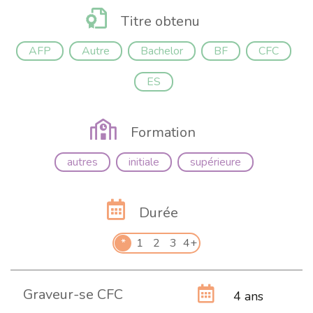
Titre obtenu
AFP
Autre
Bachelor
BF
CFC
ES
Formation
autres
initiale
supérieure
Durée
*
1
2
3
4+
Graveur-se CFC
4 ans