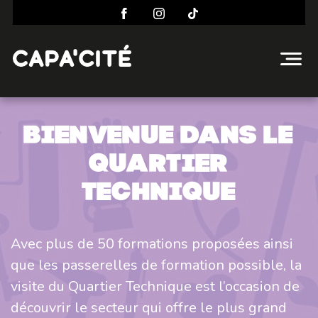
Bienvenue dans le
quartier
technique
Avec plus de 50 formations proposées ainsi
que les passerelles de formation possible, la
visite du Quartier Technique est l’occasion de
découvrir le secteur qui offre le plus grand