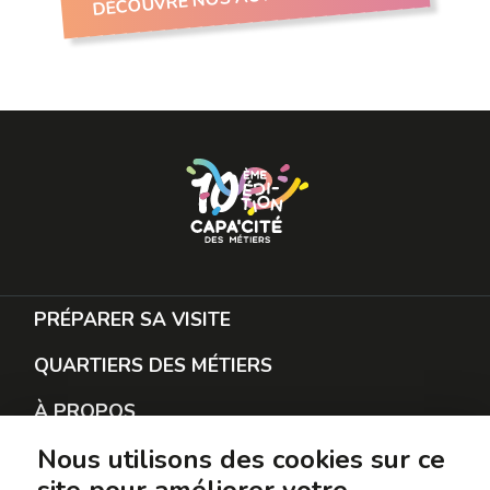
PRÉPARER SA VISITE
QUARTIERS DES MÉTIERS
À PROPOS
Nous utilisons des cookies sur ce
RESTER EN CONTACT