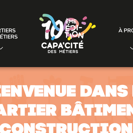
TIERS
À PR
ÉTIERS
ienvenue dans 
artier bâtimen
constructio