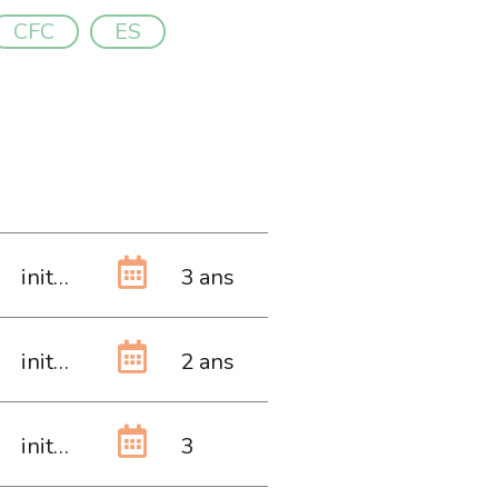
CFC
ES
initiale
3 ans
initiale
2 ans
initiale
3