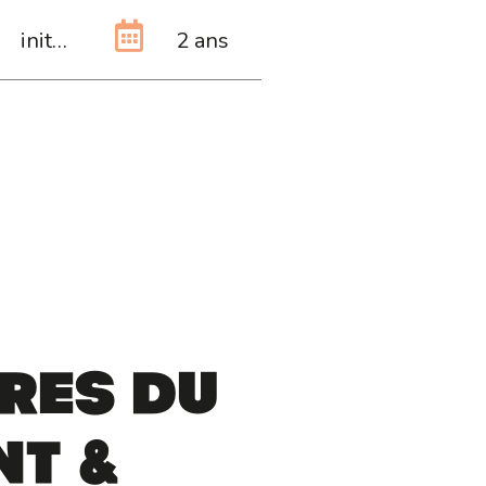
initiale
2 ans
res du
nt &