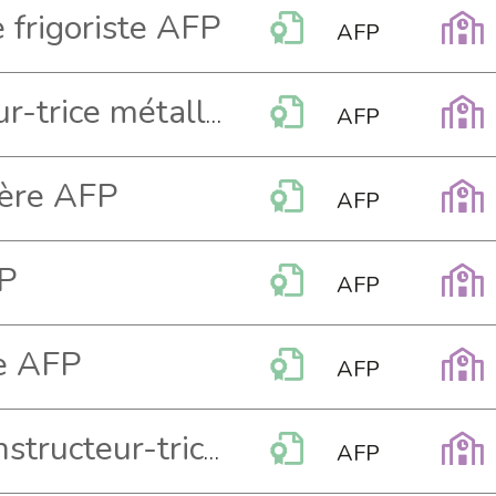
 frigoriste AFP
AFP
Aide-constructeur-trice métallique AFP
AFP
-ère AFP
AFP
FP
AFP
re AFP
AFP
Assistant-e - constructeur-trice de fondations AFP
AFP