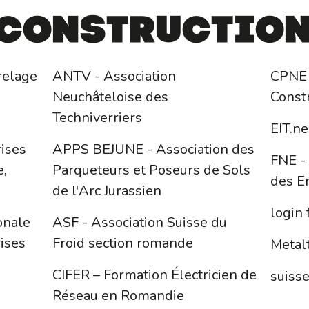
constructio
relage
ANTV - Association
CPNE 
Neuchâteloise des
Const
Techniverriers
EIT.n
ises
APPS BEJUNE - Association des
FNE -
e,
Parqueteurs et Poseurs de Sols
des E
de l'Arc Jurassien
login
onale
ASF - Association Suisse du
ises
Froid section romande
Metal
CIFER – Formation Électricien de
suiss
Réseau en Romandie