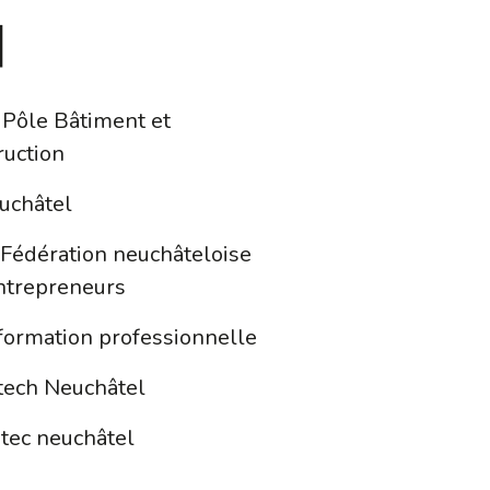
n
Pôle Bâtiment et
ruction
euchâtel
 Fédération neuchâteloise
ntrepreneurs
 formation professionnelle
tech Neuchâtel
etec neuchâtel