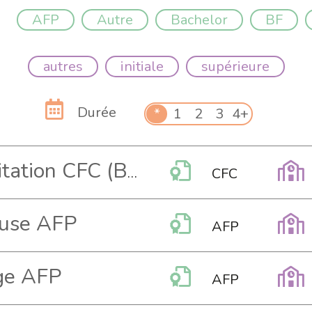
AFP
Autre
Bachelor
BF
autres
initiale
supérieure
Durée
*
1
2
3
4+
Agent-e d'exploitation CFC (Bâtiment)
CFC
euse AFP
AFP
ge AFP
AFP