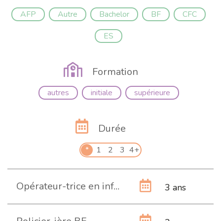
AFP
Autre
Bachelor
BF
CFC
ES
Formation
autres
initiale
supérieure
Durée
*
1
2
3
4+
Opérateur-trice en informatique CFC (Commerce)
3 ans