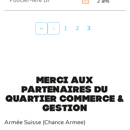
Policier-ière BF
2 ans
Pagination
Première
‹‹
Page
‹
Page
1
Page
2
Page
3
page
précédente
courante
Merci aux
partenaires du
Quartier Commerce &
gestion
Armée Suisse (Chance Armee)