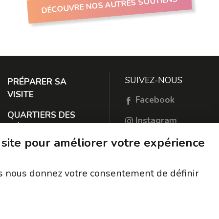
DÉCOUVRE NOS AUTRES SOUTIENS
SUIVEZ-NOUS
PRÉPARER SA
VISITE
Facebook
QUARTIERS DES
Instagram
MÉTIERS
TikTok
 site pour améliorer votre expérience
À PROPOS
RESTER EN
ous nous donnez votre consentement de définir
CONTACT
PROTECTION DES
DONNÉES