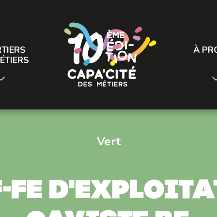
TIERS
À PR
ÉTIERS
Vert
-fe d'exploit