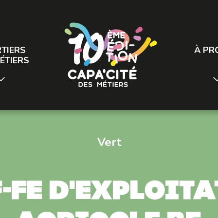
TIERS
À PR
ÉTIERS
Vert
-fe d'exploit