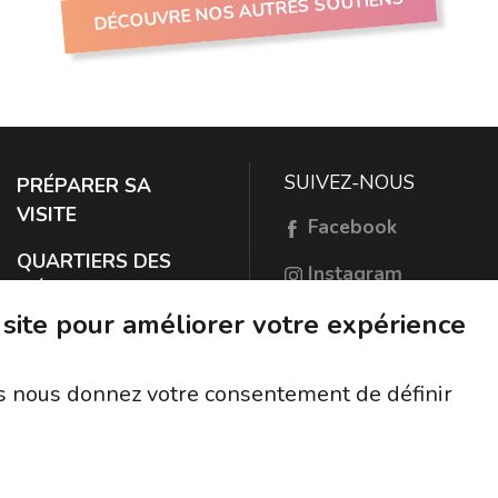
DÉCOUVRE NOS AUTRES SOUTIENS
SUIVEZ-NOUS
PRÉPARER SA
VISITE
Facebook
QUARTIERS DES
Instagram
MÉTIERS
TikTok
 site pour améliorer votre expérience
À PROPOS
RESTER EN
ous nous donnez votre consentement de définir
CONTACT
PROTECTION DES
DONNÉES