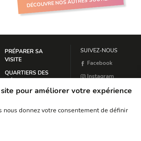
DÉCOUVRE NOS AUTRES SOUTIENS
SUIVEZ-NOUS
PRÉPARER SA
VISITE
Facebook
QUARTIERS DES
Instagram
MÉTIERS
TikTok
 site pour améliorer votre expérience
À PROPOS
RESTER EN
ous nous donnez votre consentement de définir
CONTACT
PROTECTION DES
DONNÉES