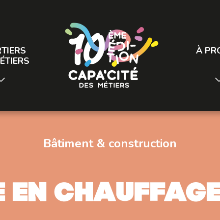
TIERS
À PR
ÉTIERS
Bâtiment & construction
e en chauffage