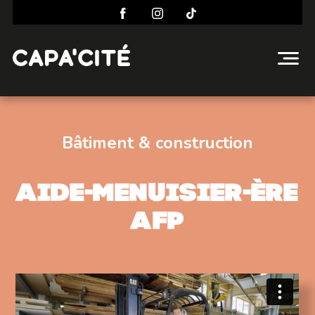
Bâtiment & construction
Aide-menuisier-ère
AFP