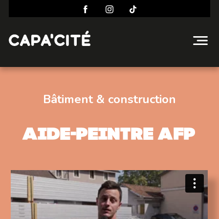
Bâtiment & construction
Aide-peintre AFP