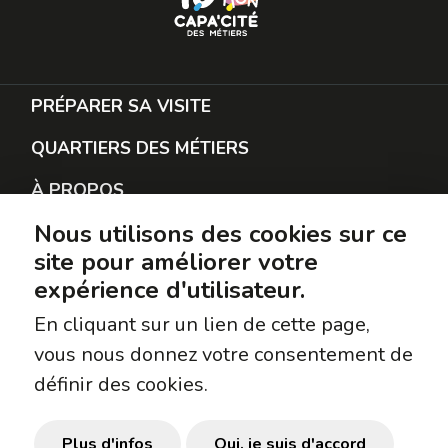
PRÉPARER SA VISITE
QUARTIERS DES MÉTIERS
À PROPOS
Nous utilisons des cookies sur ce
RESTER EN CONTACT
site pour améliorer votre
PROTECTION DES DONNÉES
expérience d'utilisateur.
SUIVEZ-NOUS
En cliquant sur un lien de cette page,
vous nous donnez votre consentement de
Facebook
définir des cookies.
Instagram
TikTok
Plus d'infos
Oui, je suis d'accord