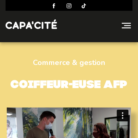
Commerce & gestion
Coiffeur-euse AFP