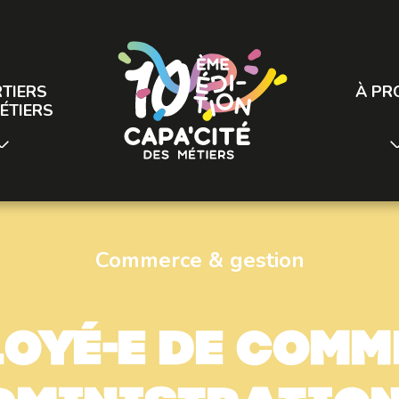
TIERS
À PR
ÉTIERS
Commerce & gestion
loyé-e de comm