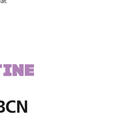
at.
TINE