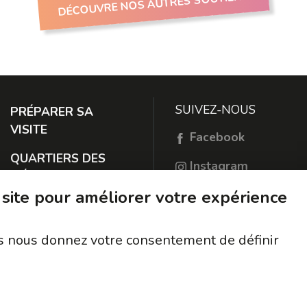
DÉCOUVRE NOS AUTRES SOUTIENS
SUIVEZ-NOUS
PRÉPARER SA
VISITE
Facebook
QUARTIERS DES
Instagram
MÉTIERS
TikTok
 site pour améliorer votre expérience
À PROPOS
RESTER EN
ous nous donnez votre consentement de définir
CONTACT
PROTECTION DES
DONNÉES