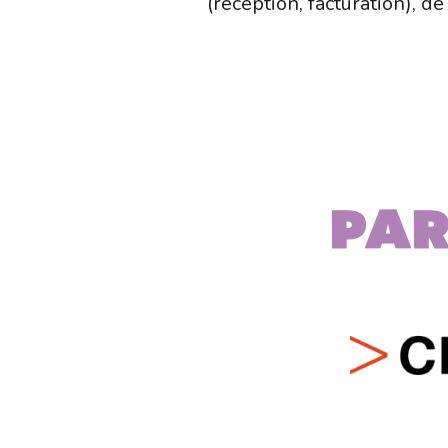
(réception, facturation), de
Par