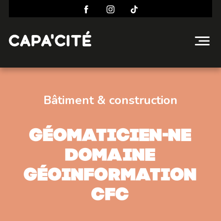
Bâtiment & construction
Géomaticien-ne
domaine
Géoinformation
CFC