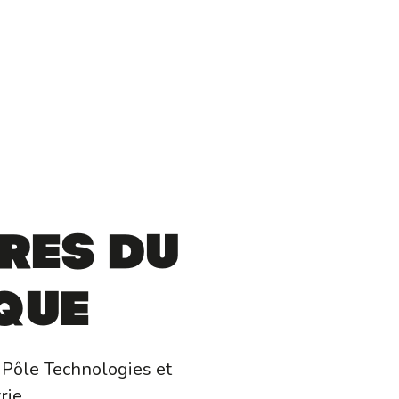
ière
e
res du
que
Pôle Technologies et
rie