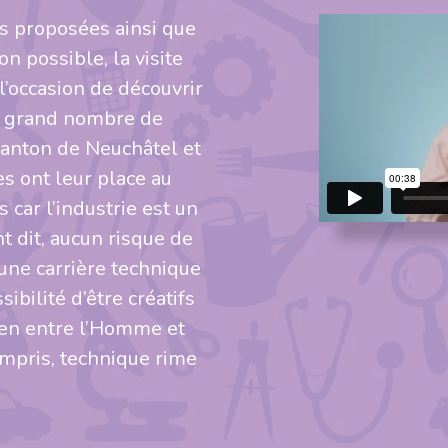
s proposées ainsi que
n possible, la visite
l’occasion de découvrir
us grand nombre de
Canton de Neuchâtel et
es ont leur place au
 car l’industrie est un
t dit, aucun risque de
une carrière technique
sibilité d’être créatifs
lien entre l’Homme et
ompris, technique rime