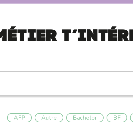
métier t’intér
AFP
Autre
Bachelor
BF