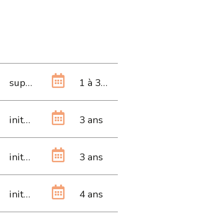
supérieure
1 à 3 ans
initiale
3 ans
initiale
3 ans
initiale
4 ans