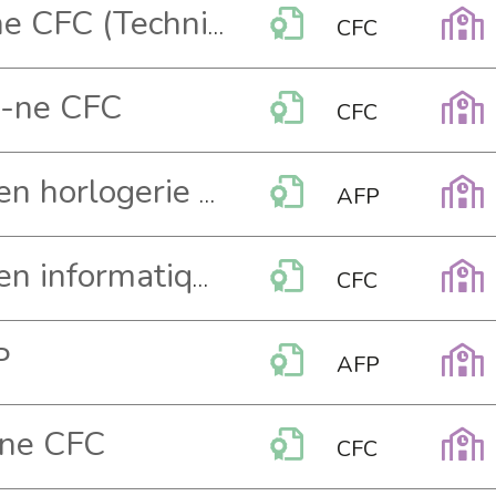
Médiamaticien-ne CFC (Technique)
CFC
n-ne CFC
CFC
Opérateur-trice en horlogerie AFP
AFP
Opérateur-trice en informatique CFC (Technique)
CFC
P
AFP
-ne CFC
CFC