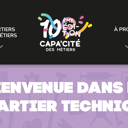
TIERS
À PR
ÉTIERS
ienvenue dans 
artier techni