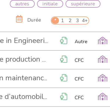
autres
initiale
supérieure
Durée
*
1
2
3
4+
Master of Science in Engineering
Autre
Mécanicien-ne de production CFC
CFC
Mécanicien-ne en maintenance d’automobiles CFC
CFC
Mécatronicien-ne d’automobiles CFC
CFC