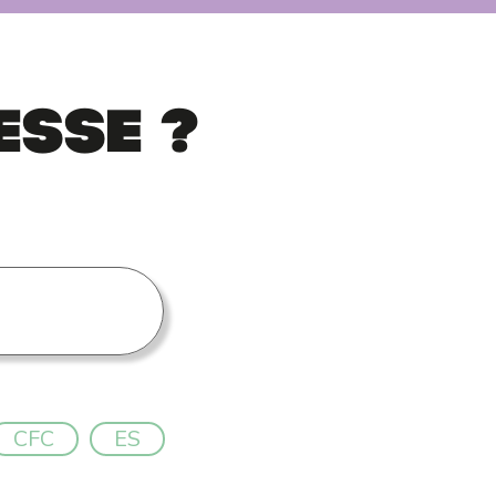
esse ?
CFC
ES