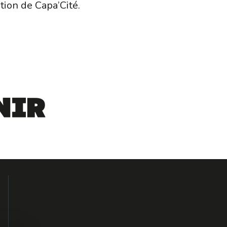
ion de Capa’Cité.
nir