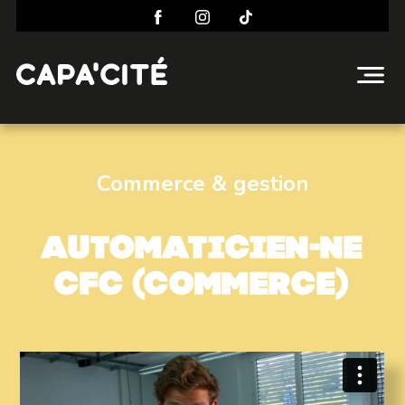
Commerce & gestion
Automaticien-ne
CFC (Commerce)