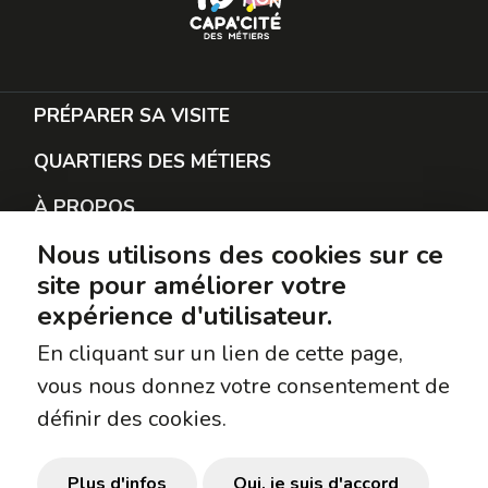
PRÉPARER SA VISITE
QUARTIERS DES MÉTIERS
À PROPOS
Nous utilisons des cookies sur ce
RESTER EN CONTACT
site pour améliorer votre
PROTECTION DES DONNÉES
expérience d'utilisateur.
SUIVEZ-NOUS
En cliquant sur un lien de cette page,
vous nous donnez votre consentement de
Facebook
définir des cookies.
Instagram
TikTok
Plus d'infos
Oui, je suis d'accord