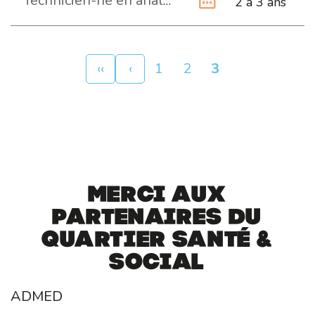
Technicien-ne en analyses biomédicales ES
2 à 3 ans
Pagination
Première
‹‹
Page
‹
Page
1
Page
2
Page
3
page
précédente
courante
Merci aux
partenaires du
Quartier Santé &
Social
ADMED