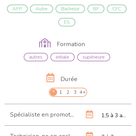
AFP
Autre
Bachelor
BF
CFC
ES
Formation
autres
initiale
supérieure
Durée
*
1
2
3
4+
Spécialiste en promotion de l'activité physique et de la santé BF
1,5 à 3 ans