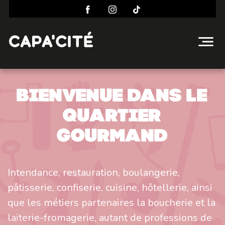
Bienvenue dans le
quartier
gourmand
Intendance, restauration, boulangerie,
pâtisserie, confiserie, cuisine, hôtellerie, ainsi
que les métiers partenaires la boucherie et la
laiterie-fromagerie, autant de professions de