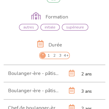
Formation
autres
initiale
supérieure
Durée
*
1
2
3
4+
Boulanger-ère - pâtissier-ère - confiseur-euse AFP
2 ans
Boulanger-ère - pâtissier-ère - confiseur-euse CFC
3 ans
Chef-fe boulanger-ère-pâtissier-ère-confiseur-euse brevet fédéral EP
2 ans