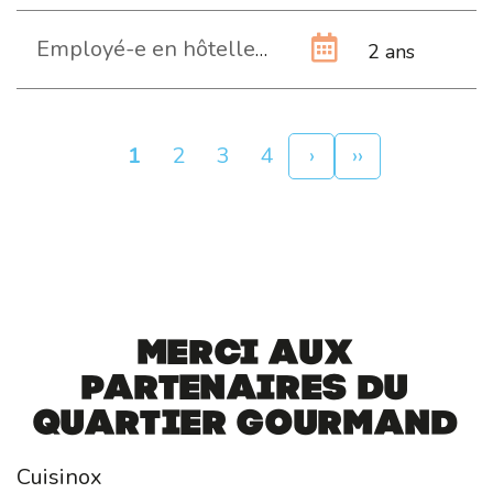
Employé-e en hôtellerie-intendance AFP
2 ans
Pagination
Page
1
Page
2
Page
3
Page
4
Page
›
Dernière
››
courante
suivante
page
Merci aux
partenaires du
Quartier Gourmand
Cuisinox