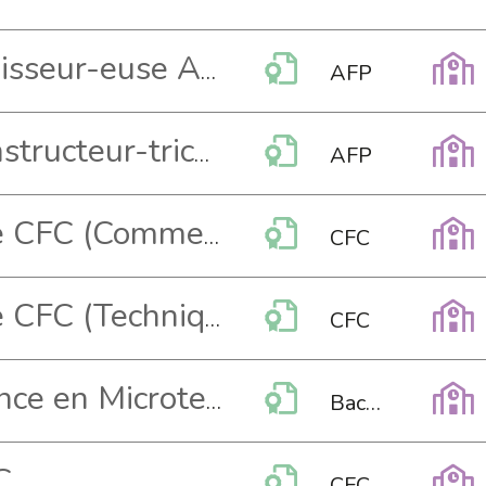
Assistant-e vernisseur-euse AFP
AFP
Assistant-te-constructeur-trice de routes AFP
AFP
Automaticien-ne CFC (Commerce)
CFC
Automaticien-ne CFC (Technique)
CFC
Bachelor of Science en Microtechniques
Bachelor HES
C
CFC