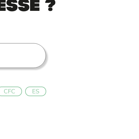
esse ?
CFC
ES