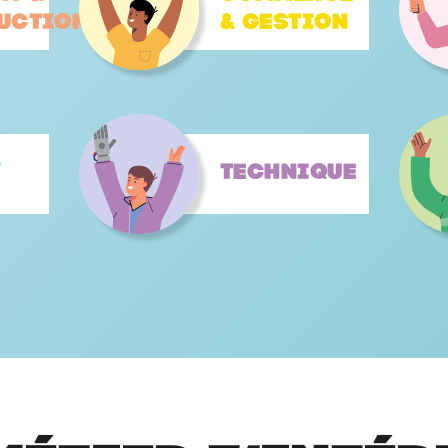
uction
& gestion
&
Technique