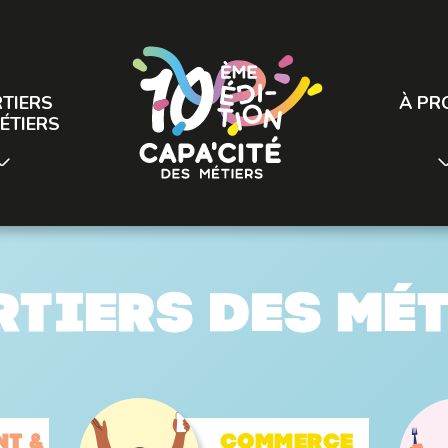
TIERS
À PR
ÉTIERS
tiers des mé
nt &
Commerce