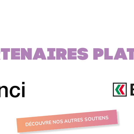
page
précédente
courante
suivante
pag
tenaires PLA
DÉCOUVRE NOS AUTRES SOUTIENS