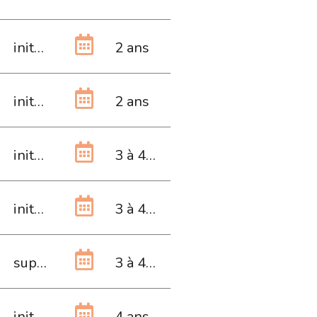
initiale
2 ans
initiale
2 ans
initiale
3 à 4 ans
initiale
3 à 4 ans
supérieure
3 à 4 ans
initiale
4 ans