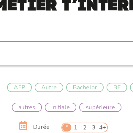
métier t’intér
AFP
Autre
Bachelor
BF
autres
initiale
supérieure
Durée
*
1
2
3
4+