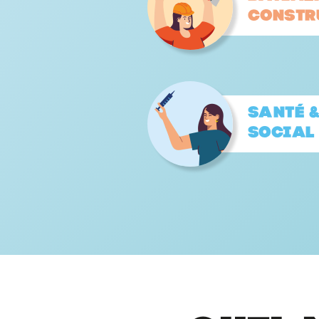
constr
Santé 
Social