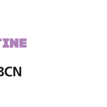
e
TINE