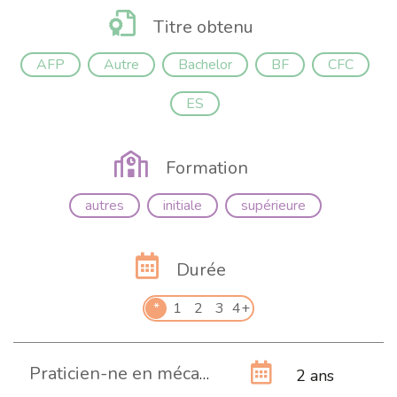
Titre obtenu
AFP
Autre
Bachelor
BF
CFC
ES
Formation
autres
initiale
supérieure
Durée
*
1
2
3
4+
Praticien-ne en mécanique AFP
2 ans