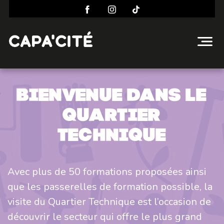
Bienvenue dans le
quartier
technique
Avec plus de 50 formations proposées ainsi
que les passerelles de formation possible, la
visite du Quartier Technique est l’occasion de
découvrir le secteur qui offre le plus grand