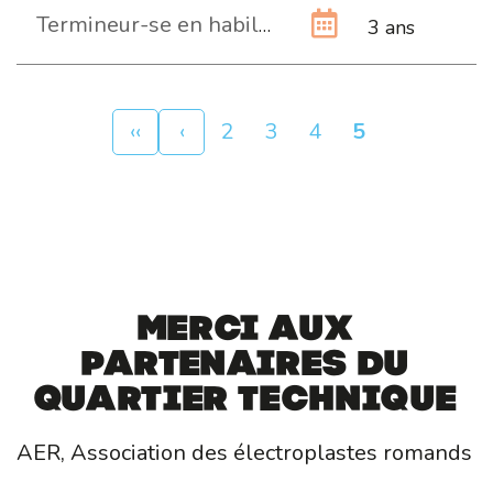
Termineur-se en habillage horloger CFC
3 ans
Pagination
Première
‹‹
Page
‹
Page
2
Page
3
Page
4
Page
5
page
précédente
courante
Merci aux
partenaires du
Quartier Technique
AER, Association des électroplastes romands