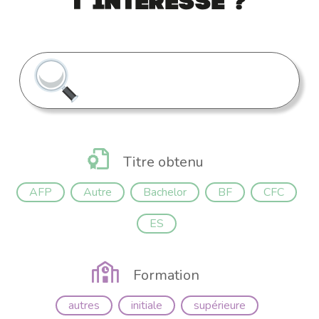
t’intéresse ?
Titre obtenu
AFP
Autre
Bachelor
BF
CFC
ES
Formation
autres
initiale
supérieure