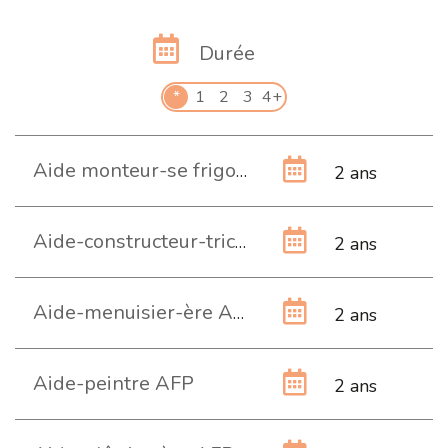
Durée
*
1
2
3
4+
Aide monteur-se frigoriste AFP
2 ans
Aide-constructeur-trice métallique AFP
2 ans
Aide-menuisier-ère AFP
2 ans
Aide-peintre AFP
2 ans