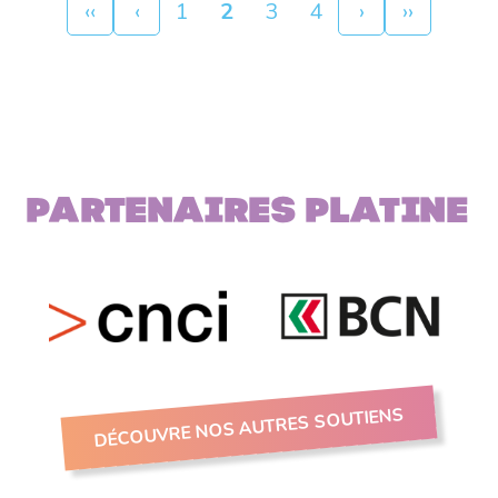
Pagination
Première
‹‹
Page
‹
Page
1
Page
2
Page
3
Page
4
Page
›
Dernière
››
page
précédente
courante
suivante
page
Partenaires PLATINE
DÉCOUVRE NOS AUTRES SOUTIENS