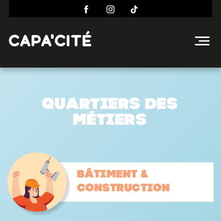
Quartiers des
métiers
Bâtiment &
construction