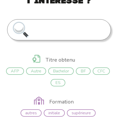
t’intéresse ?
Titre obtenu
AFP
Autre
Bachelor
BF
CFC
ES
Formation
autres
initiale
supérieure