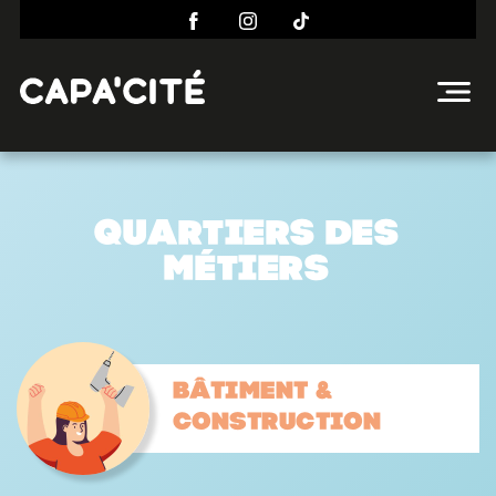
Quartiers des
métiers
Bâtiment &
construction